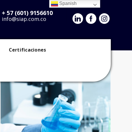
Spanish
+ 57 (601) 9156610
info@siap.com.co
Inicio
Projects
Certificaciones
Show All
sectores económicos